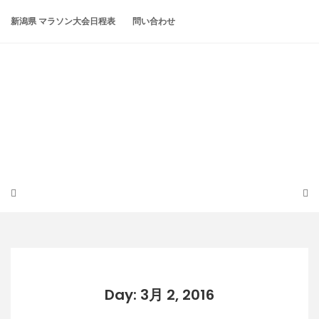
Skip
to
新潟県 マラソン大会日程表
問い合わせ
content
潟らん
新潟あたりの山とかマラソンとか
Day: 3月 2, 2016