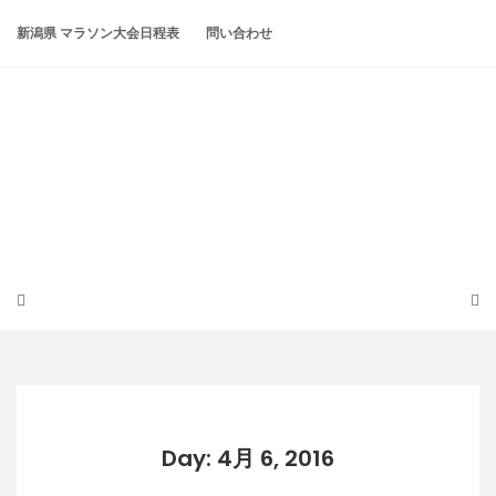
Skip
to
新潟県 マラソン大会日程表
問い合わせ
content
潟らん
新潟あたりの山とかマラソンとか
Day: 4月 6, 2016