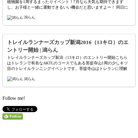
植物園を1周するまったりイベント！7月なら天気も期待できます
し、お子様と一緒に運動できるいい機会だと思いますよー！ 同日に
行われる、トレイルランナーズカップ新潟13キロの部はビジターセ
潟らん
ンターで行われますお間違えのないよう気をつけて下さい大会名ト
レイルランナーズカップ新潟（13キロ）エントリー期間2016/3/10～
2016/6/23開催日時2016/7/3
トレイルランナーズカップ新潟2016（13キロ）のエ
ントリー開始 | 潟らん
トレイルランナーズカップ新潟（13キロ）のエントリー開始こちら
はトレランで有名なAKTLのコースでもある菩提寺山1周の少しキツ
目のトレイルランニングイベントです。菩提寺山はトレランに理解
のある山で有名ですし、トレランを始めるなら絶好の山なので、ト
潟らん
レラン興味のある方はおすすめです。同日に行われる、トレイルラ
ンナーズカップ新潟3キロの部は新潟県立植物園で行われますお間違
えのないよう気をつけて下さい大会名トレイルランナーズカップ新
潟（13キロ）エント
Follow me!