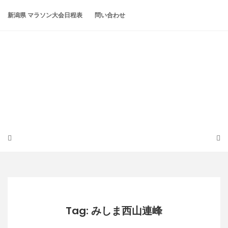
Skip
to
新潟県 マラソン大会日程表
問い合わせ
content
潟らん
新潟あたりの山とかマラソンとか
Tag: みしま西山連峰