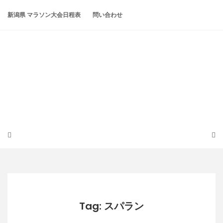
Skip
to
新潟県 マラソン大会日程表
問い合わせ
content
潟らん
新潟あたりの山とかマラソンとか
Tag: スパラン