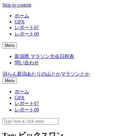
Skip to content
ホーム
GPX
レポート07
レポート09
Menu
新潟県 マラソン大会日程表
問い合わせ
潟らん
新潟あたりの山とかマラソンとか
Menu
ホーム
GPX
レポート07
レポート09
Tag: ビックスワン