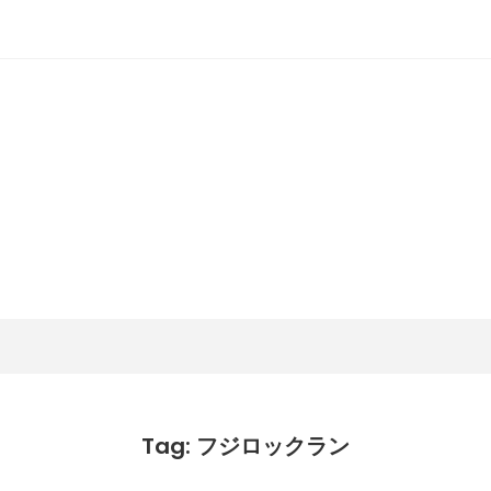
潟らん
新潟あたりの山とかマラソンとか
Tag: フジロックラン