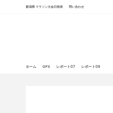
Skip
新潟県 マラソン大会日程表
問い合わせ
to
content
ホーム
GPX
レポート07
レポート09