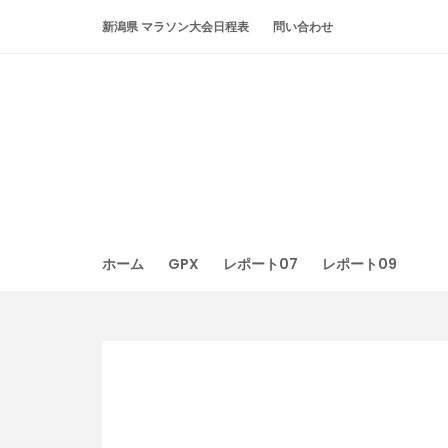
Skip
新潟県 マラソン大会日程表
問い合わせ
to
content
ホーム
GPX
レポート07
レポート09