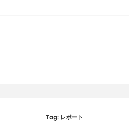
潟らん
新潟あたりの山とかマラソンとか
Tag: レポート