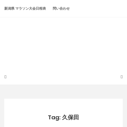
Skip
to
新潟県 マラソン大会日程表
問い合わせ
content
潟らん
新潟あたりの山とかマラソンとか
Tag: 久保田