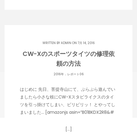
WRITTEN BY
ADMIN
ON 7月 14, 2016
CW-Xのスポーツタイツの修理依
頼の方法
.
2016年
レポート06
はじめに 先日、菩提寺山にて、ぶらぶら遊んでい
ましたら小さな枝にCW-Xスタビライクスのタイ
ツを引っ掛けてしまい、ビリビリッ！ とやってし
まいました… [amazonjs asin=”B01BKDX2R8&#
[…]
Copyright 潟らん 2026 |
Theme by ThemeinProgress
|