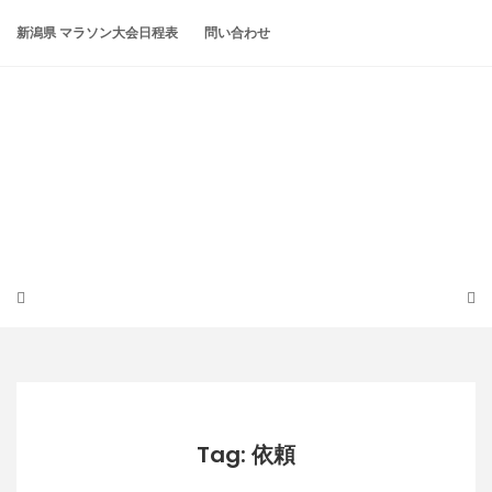
Skip
to
新潟県 マラソン大会日程表
問い合わせ
content
潟らん
新潟あたりの山とかマラソンとか
Tag: 依頼