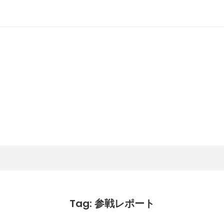
潟らん
新潟あたりの山とかマラソンとか
Tag: 参戦レポート