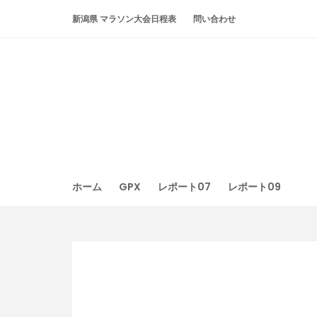
Skip
新潟県 マラソン大会日程表
問い合わせ
to
content
ホーム
GPX
レポート07
レポート09