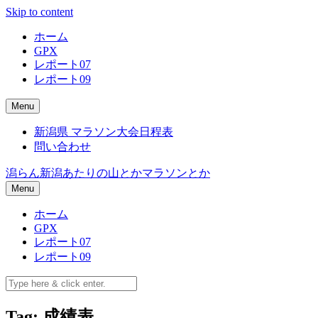
Skip to content
ホーム
GPX
レポート07
レポート09
Menu
新潟県 マラソン大会日程表
問い合わせ
潟らん
新潟あたりの山とかマラソンとか
Menu
ホーム
GPX
レポート07
レポート09
Tag: 成績表