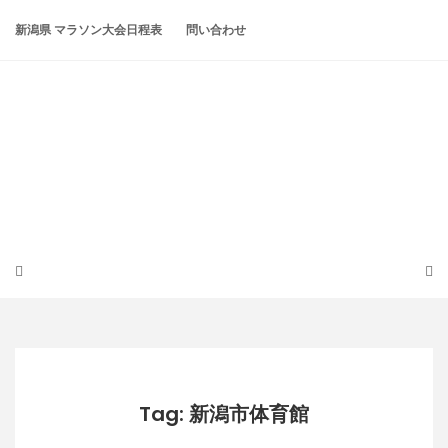
Skip
to
新潟県 マラソン大会日程表
問い合わせ
content
潟らん
新潟あたりの山とかマラソンとか
Tag: 新潟市体育館