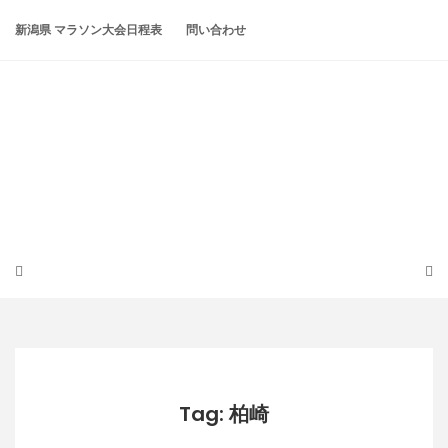
Skip
to
新潟県 マラソン大会日程表
問い合わせ
content
潟らん
新潟あたりの山とかマラソンとか
Tag: 柏崎