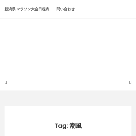
Skip
to
新潟県 マラソン大会日程表
問い合わせ
content
潟らん
新潟あたりの山とかマラソンとか
Tag: 潮風