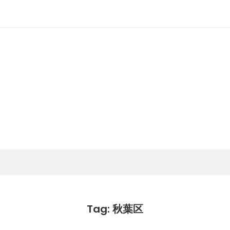
潟らん
新潟あたりの山とかマラソンとか
Tag: 秋葉区