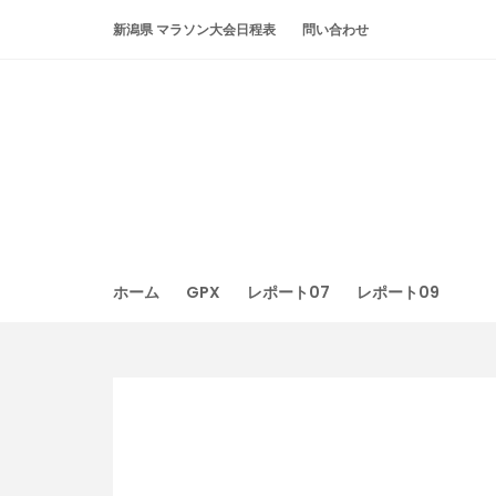
Skip
新潟県 マラソン大会日程表
問い合わせ
to
content
ホーム
GPX
レポート07
レポート09