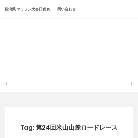
Skip
to
新潟県 マラソン大会日程表
問い合わせ
content
潟らん
新潟あたりの山とかマラソンとか
Tag: 第24回米山山麓ロードレース