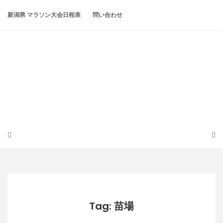
Skip
to
新潟県 マラソン大会日程表
問い合わせ
content
潟らん
新潟あたりの山とかマラソンとか
Tag: 苗場