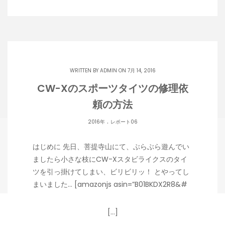
WRITTEN BY
ADMIN
ON 7月 14, 2016
CW-Xのスポーツタイツの修理依
頼の方法
.
2016年
レポート06
はじめに 先日、菩提寺山にて、ぶらぶら遊んでい
ましたら小さな枝にCW-Xスタビライクスのタイ
ツを引っ掛けてしまい、ビリビリッ！ とやってし
まいました… [amazonjs asin=”B01BKDX2R8&#
[…]
Copyright 潟らん 2026 |
Theme by ThemeinProgress
|