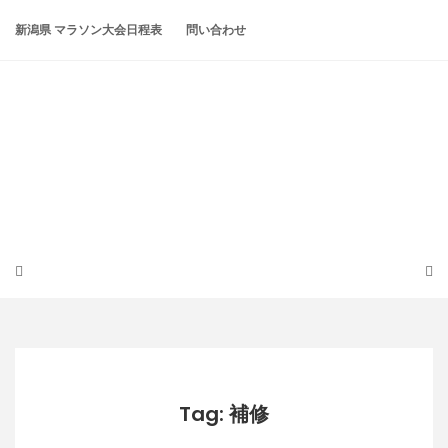
Skip
to
新潟県 マラソン大会日程表
問い合わせ
content
潟らん
新潟あたりの山とかマラソンとか
Tag: 補修