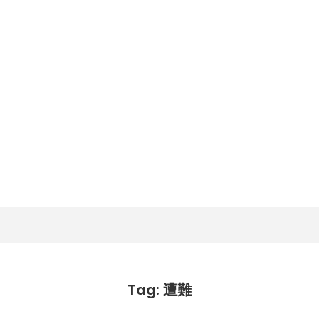
潟らん
新潟あたりの山とかマラソンとか
Tag: 遭難