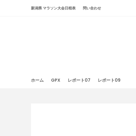
Skip
新潟県 マラソン大会日程表
問い合わせ
to
content
ホーム
GPX
レポート07
レポート09