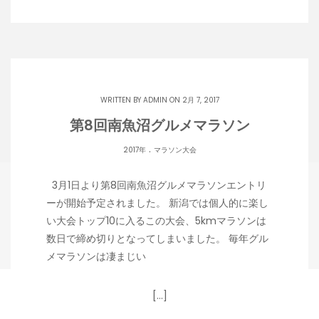
WRITTEN BY
ADMIN
ON 2月 7, 2017
第8回南魚沼グルメマラソン
.
2017年
マラソン大会
3月1日より第8回南魚沼グルメマラソンエントリ
ーが開始予定されました。 新潟では個人的に楽し
い大会トップ10に入るこの大会、5kmマラソンは
数日で締め切りとなってしまいました。 毎年グル
メマラソンは凄まじい
[…]
Copyright 潟らん 2026 |
Theme by ThemeinProgress
|