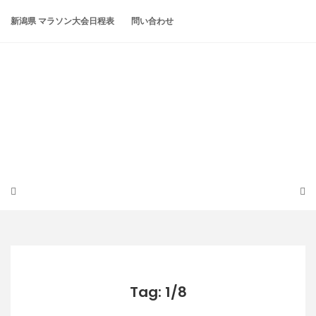
Skip
to
新潟県 マラソン大会日程表
問い合わせ
content
潟らん
新潟あたりの山とかマラソンとか
Tag: 1/8