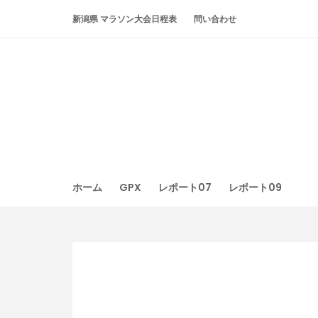
Skip
新潟県 マラソン大会日程表
問い合わせ
to
content
ホーム
GPX
レポート07
レポート09