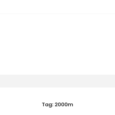
潟らん
新潟あたりの山とかマラソンとか
Tag: 2000m