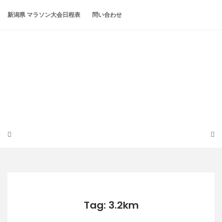
Skip
to
新潟県 マラソン大会日程表
問い合わせ
content
潟らん
新潟あたりの山とかマラソンとか
Tag: 3.2km