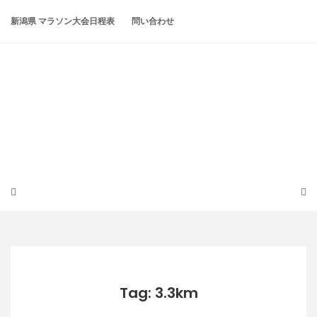
Skip
to
新潟県 マラソン大会日程表
問い合わせ
content
潟らん
新潟あたりの山とかマラソンとか
Tag: 3.3km