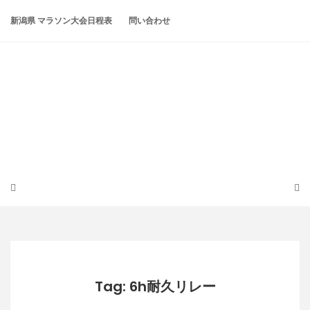
Skip
to
新潟県 マラソン大会日程表
問い合わせ
content
潟らん
新潟あたりの山とかマラソンとか
Tag: 6h耐久リレー