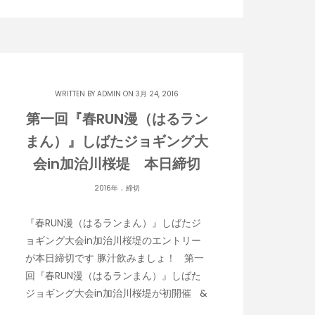
WRITTEN BY
ADMIN
ON 3月 24, 2016
第一回『春RUN漫（はるラン
まん）』しばたジョギング大
会in加治川桜堤 本日締切
.
2016年
締切
『春RUN漫（はるランまん）』しばたジ
ョギング大会in加治川桜堤のエントリー
が本日締切です 豚汁飲みましょ！ 第一
回『春RUN漫（はるランまん）』しばた
ジョギング大会in加治川桜堤が初開催 &