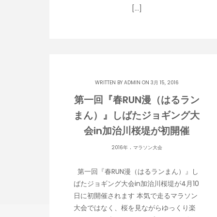
[…]
WRITTEN BY
ADMIN
ON 3月 15, 2016
第一回『春RUN漫（はるラン
まん）』しばたジョギング大
会in加治川桜堤が初開催
.
2016年
マラソン大会
第一回『春RUN漫（はるランまん）』し
ばたジョギング大会in加治川桜堤が4月10
日に初開催されます 本気で走るマラソン
大会ではなく、桜を見ながらゆっくり楽