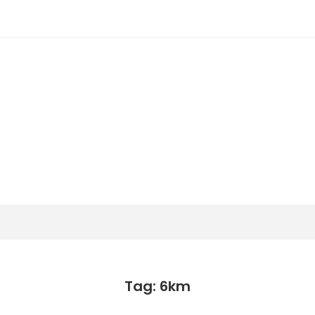
潟らん
新潟あたりの山とかマラソンとか
Tag: 6km