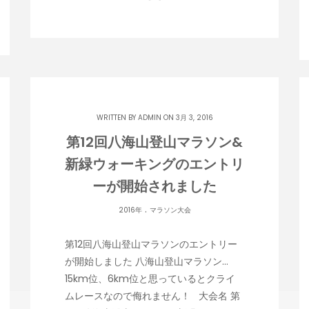
WRITTEN BY
ADMIN
ON 3月 3, 2016
第12回八海山登山マラソン&
新緑ウォーキングのエントリ
ーが開始されました
.
2016年
マラソン大会
第12回八海山登山マラソンのエントリー
が開始しました 八海山登山マラソン…
15km位、6km位と思っているとクライ
ムレースなので侮れません！ 大会名 第