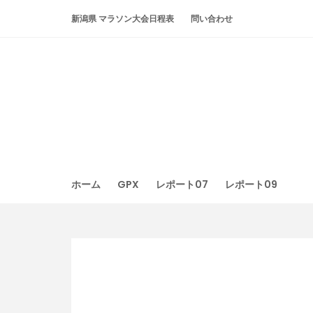
Skip
新潟県 マラソン大会日程表
問い合わせ
to
content
ホーム
GPX
レポート07
レポート09