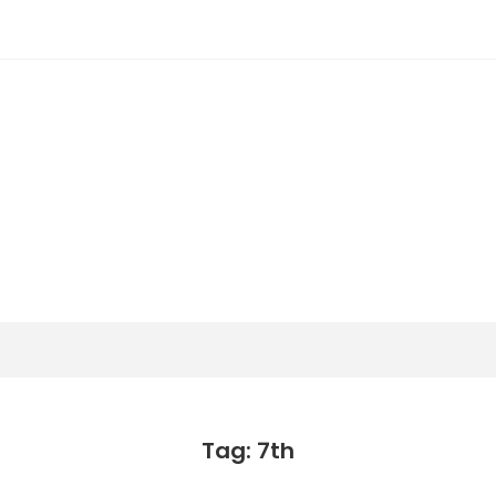
潟らん
新潟あたりの山とかマラソンとか
Tag: 7th