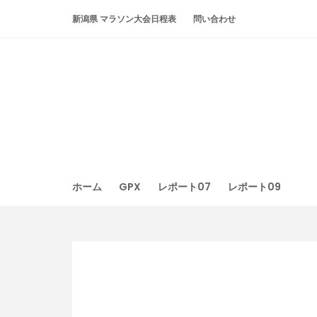
Skip
新潟県 マラソン大会日程表
問い合わせ
to
content
ホーム
GPX
レポート07
レポート09