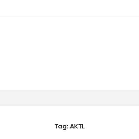
潟らん
新潟あたりの山とかマラソンとか
Tag: AKTL