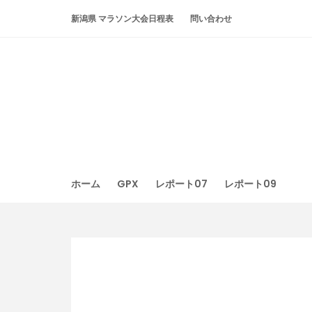
Skip
新潟県 マラソン大会日程表
問い合わせ
to
content
ホーム
GPX
レポート07
レポート09