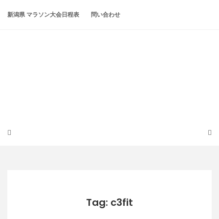
Skip
to
新潟県 マラソン大会日程表
問い合わせ
content
潟らん
新潟あたりの山とかマラソンとか
Tag: c3fit