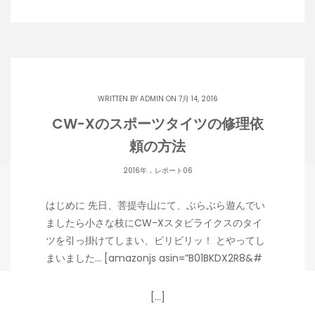
WRITTEN BY
ADMIN
ON 7月 14, 2016
CW-Xのスポーツタイツの修理依
頼の方法
.
2016年
レポート06
はじめに 先日、菩提寺山にて、ぶらぶら遊んでい
ましたら小さな枝にCW-Xスタビライクスのタイ
ツを引っ掛けてしまい、ビリビリッ！ とやってし
まいました… [amazonjs asin=”B01BKDX2R8&#
[…]
Copyright 潟らん 2026 |
Theme by ThemeinProgress
|