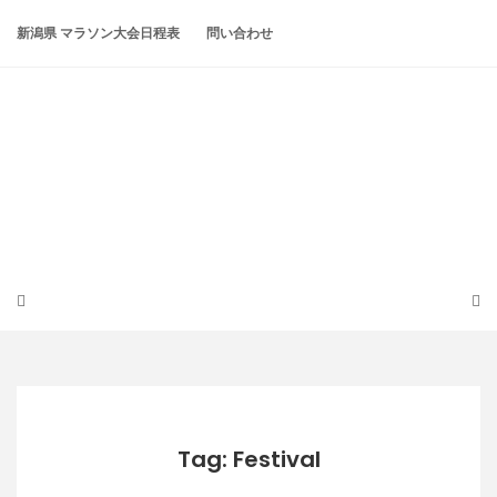
Skip
to
新潟県 マラソン大会日程表
問い合わせ
content
潟らん
新潟あたりの山とかマラソンとか
Tag: Festival