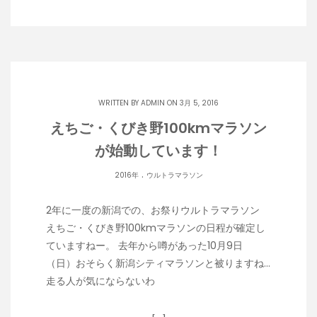
WRITTEN BY
ADMIN
ON 3月 5, 2016
えちご・くびき野100kmマラソン
が始動しています！
.
2016年
ウルトラマラソン
2年に一度の新潟での、お祭りウルトラマラソン
えちご・くびき野100kmマラソンの日程が確定し
ていますねー。 去年から噂があった10月9日
（日）おそらく新潟シティマラソンと被りますね…
走る人が気にならないわ