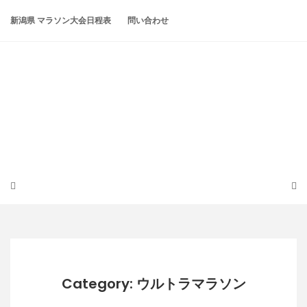
Skip
to
新潟県 マラソン大会日程表
問い合わせ
content
潟らん
新潟あたりの山とかマラソンとか
Category: ウルトラマラソン