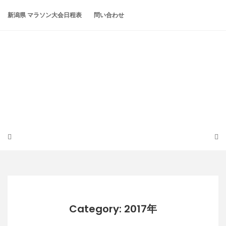
Skip
to
新潟県 マラソン大会日程表
問い合わせ
content
潟らん
新潟あたりの山とかマラソンとか
Category: 2017年