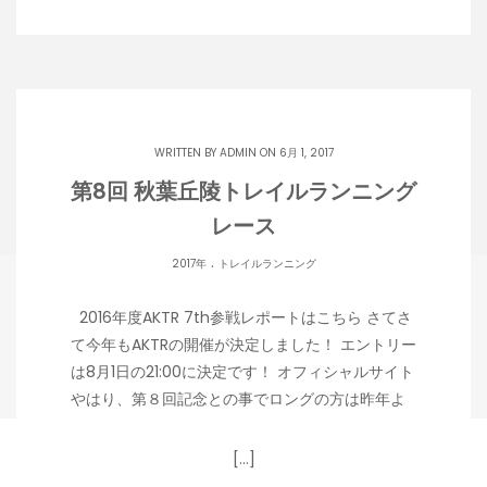
WRITTEN BY
ADMIN
ON 6月 1, 2017
第8回 秋葉丘陵トレイルランニング
レース
.
2017年
トレイルランニング
2016年度AKTR 7th参戦レポートはこちら さてさ
て今年もAKTRの開催が決定しました！ エントリー
は8月1日の21:00に決定です！ オフィシャルサイト
やはり、第８回記念との事でロングの方は昨年よ
[…]
Copyright 潟らん 2026 |
Theme by ThemeinProgress
|