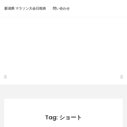
Skip
to
新潟県 マラソン大会日程表
問い合わせ
content
潟らん
新潟あたりの山とかマラソンとか
Tag: ショート