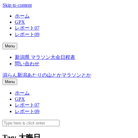
Skip to content
ホーム
GPX
レポート07
レポート09
Menu
新潟県 マラソン大会日程表
問い合わせ
潟らん
新潟あたりの山とかマラソンとか
Menu
ホーム
GPX
レポート07
レポート09
Tag: 大晦日