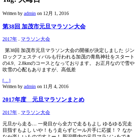
Written by
admin
on 12月 1, 2016
第38回 加茂市元旦マラソン大会
2017年
.
マラソン大会
第38回 加茂市元旦マラソン大会の開催が決定しました ジン
ロックフェスティバルも行われる加茂の青島神社をスタート
の4.9、2.8kmのコースとなっております。 お正月なので雪や
吹雪の心配もありますが、高低差
[…]
Written by
admin
on 11月 4, 2016
2017年度 元旦マラソンまとめ
2017年
.
マラソン大会
元旦から走る… 一発目から全力で走るもよし ゆるゆる完走
目指すもよし いや！もう走らずビール片手に応援！？ なか
なか楽しいものですよー！ 新潟県内の元旦マラソンをでき