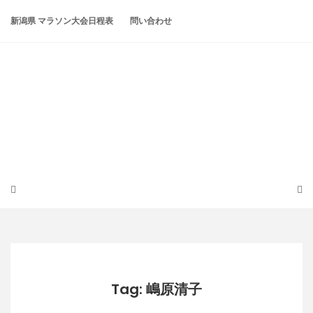
Skip
to
新潟県 マラソン大会日程表
問い合わせ
content
潟らん
新潟あたりの山とかマラソンとか
Tag: 嶋原清子