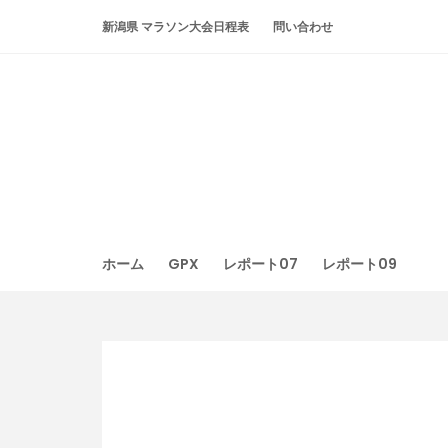
Skip
新潟県 マラソン大会日程表
問い合わせ
to
content
ホーム
GPX
レポート07
レポート09