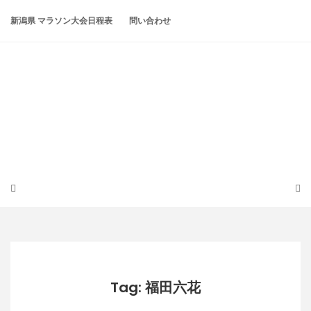
Skip
to
新潟県 マラソン大会日程表
問い合わせ
content
潟らん
新潟あたりの山とかマラソンとか
Tag: 福田六花