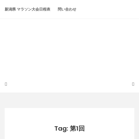
Skip
to
新潟県 マラソン大会日程表
問い合わせ
content
潟らん
新潟あたりの山とかマラソンとか
Tag: 第1回