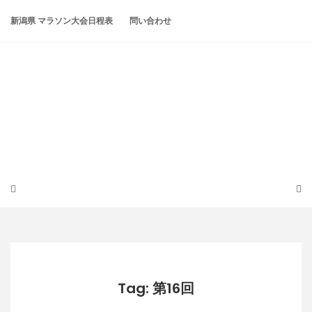
Skip
to
新潟県 マラソン大会日程表
問い合わせ
content
潟らん
新潟あたりの山とかマラソンとか
Tag: 第16回