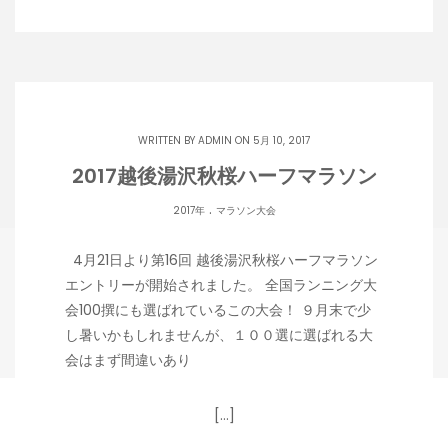
WRITTEN BY
ADMIN
ON 5月 10, 2017
2017越後湯沢秋桜ハーフマラソン
.
2017年
マラソン大会
4月21日より第16回 越後湯沢秋桜ハーフマラソン
エントリーが開始されました。 全国ランニング大
会100撰にも選ばれているこの大会！ ９月末で少
し暑いかもしれませんが、１００選に選ばれる大
会はまず間違いあり
[…]
Copyright 潟らん 2026 |
Theme by ThemeinProgress
|