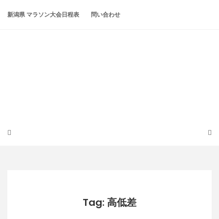
Skip
to
新潟県 マラソン大会日程表
問い合わせ
content
潟らん
新潟あたりの山とかマラソンとか
Tag: 高低差