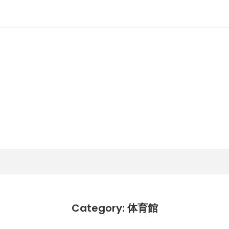
潟らん
新潟あたりの山とかマラソンとか
Category: 体育館