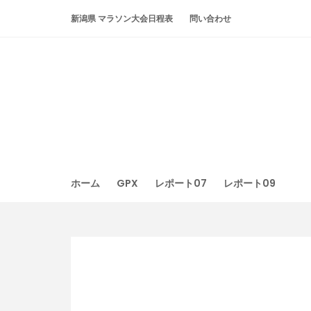
Skip
新潟県 マラソン大会日程表
問い合わせ
to
content
ホーム
GPX
レポート07
レポート09