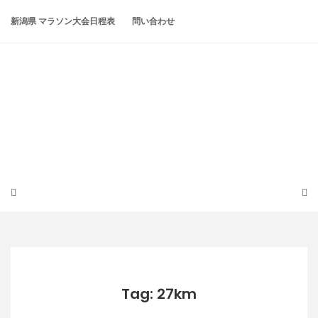
Skip
to
新潟県 マラソン大会日程表
問い合わせ
content
潟らん
新潟あたりの山とかマラソンとか
Tag: 27km