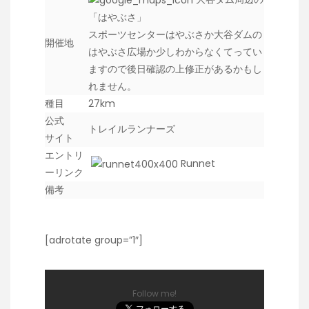
「はやぶさ」
スポーツセンターはやぶさか大谷ダムの
開催地
はやぶさ広場か少しわからなくてってい
ますので後日確認の上修正があるかもし
れません。
種目
27km
公式
トレイルランナーズ
サイト
エントリ
Runnet
ーリンク
備考
[adrotate group=”1″]
Follow me!