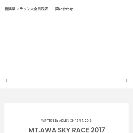
Skip
to
新潟県 マラソン大会日程表
問い合わせ
content
潟らん
新潟あたりの山とかマラソンとか
WRITTEN BY
ADMIN
ON 12月 1, 2016
MT.AWA SKY RACE 2017