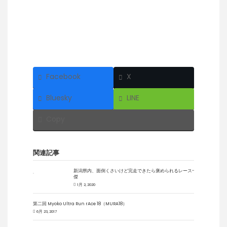
Facebook
X
Bluesky
LINE
Copy
関連記事
新潟県内、面倒くさいけど完走できたら褒められるレース十
傑
1月 2, 2020
第二回 Myoko Ultra Run rAce 18（MURA18）
6月 23, 2017