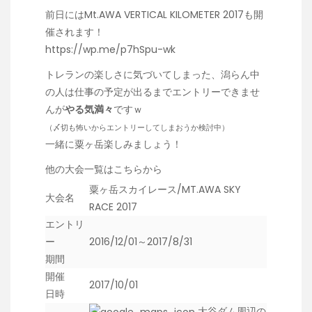
前日にはMt.AWA VERTICAL KILOMETER 2017も開
催されます！
https://wp.me/p7hSpu-wk
トレランの楽しさに気づいてしまった、潟らん中
の人は仕事の予定が出るまでエントリーできませ
んが
やる気満々
ですｗ
（〆切も怖いからエントリーしてしまおうか検討中）
一緒に粟ヶ岳楽しみましょう！
他の大会一覧はこちらから
粟ヶ岳スカイレース/MT.AWA SKY
大会名
RACE 2017
エントリ
ー
2016/12/01～2017/8/31
期間
開催
2017/10/01
日時
大谷ダム
周辺の