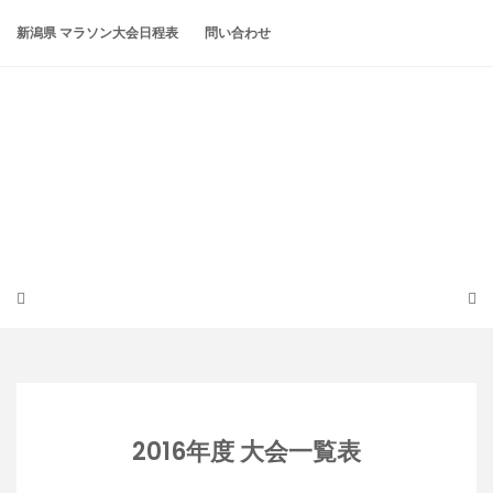
Skip
to
新潟県 マラソン大会日程表
問い合わせ
content
潟らん
新潟あたりの山とかマラソンとか
2016年度 大会一覧表