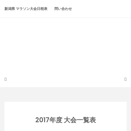
Skip
to
新潟県 マラソン大会日程表
問い合わせ
content
潟らん
新潟あたりの山とかマラソンとか
2017年度 大会一覧表