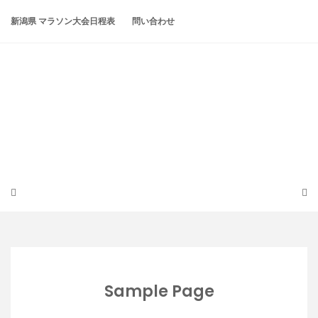
Skip
to
新潟県 マラソン大会日程表
問い合わせ
content
潟らん
新潟あたりの山とかマラソンとか
Sample Page