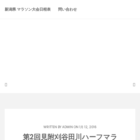
Skip
to
新潟県 マラソン大会日程表
問い合わせ
content
潟らん
新潟あたりの山とかマラソンとか
WRITTEN BY
ADMIN
ON 1月 12, 2016
第2回見附刈谷田川ハーフマラ