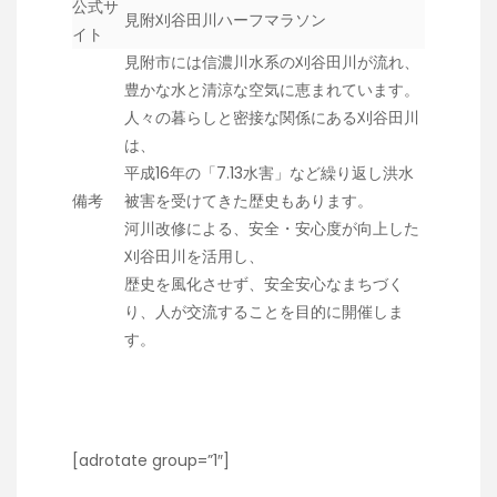
公式サ
見附刈谷田川ハーフマラソン
イト
見附市には信濃川水系の刈谷田川が流れ、
豊かな水と清涼な空気に恵まれています。
人々の暮らしと密接な関係にある刈谷田川
は、
平成16年の「7.13水害」など繰り返し洪水
備考
被害を受けてきた歴史もあります。
河川改修による、安全・安心度が向上した
刈谷田川を活用し、
歴史を風化させず、安全安心なまちづく
り、人が交流することを目的に開催しま
す。
[adrotate group=”1″]