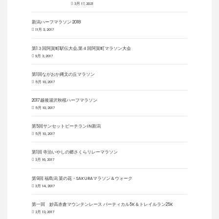
3月 17, 2021
新潟ハーフマラソン 2018
11月 3, 2017
第1３回阿賀町駅伝大会,第４回阿賀町マラソン大会
9月 3, 2017
第1回ながおか縄文の丘マラソン
5月 10, 2017
2017越後湯沢秋桜ハーフマラソン
5月 10, 2017
第5回サンセットビーチランIN新潟
5月 10, 2017
第1回 寺泊いやしの郷さくらリレーマラソン
3月 16, 2017
第9回 福島潟 菜の花・SAKURAマラソン＆ウォーク
3月 14, 2017
第一回 妙高赤倉マウンテンレース バーティカル5K＆トレイルラン25K
2月 13, 2017