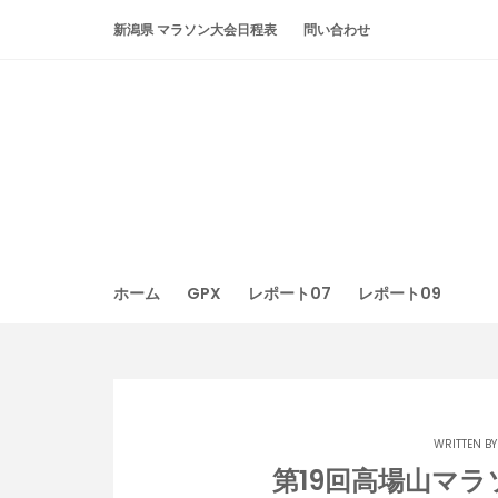
Skip
新潟県 マラソン大会日程表
問い合わせ
to
content
ホーム
GPX
レポート07
レポート09
WRITTEN B
第19回高場山マ