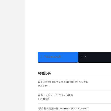
Facebook
X
関連記事
第1３回阿賀町駅伝大会,第４回阿賀町マラソン大会
9月 3, 2017
第5回サンセットビーチランIN新潟
5月 10, 2017
第9回 福島潟 菜の花・SAKURAマラソン＆ウォーク