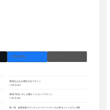
Bluesky
Copy
第1回ながおか縄文の丘マラソン
5月 10, 2017
第1回 寺泊いやしの郷さくらリレーマラソン
3月 16, 2017
第一回 妙高赤倉マウンテンレース バーティカル5K＆トレイルラン25K