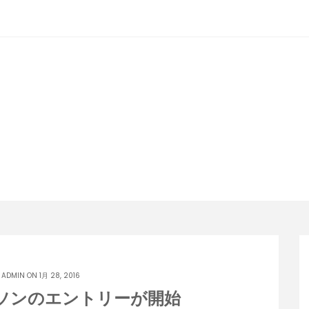
潟らん
新潟あたりの山とかマラソンとか
Y
ADMIN
ON 1月 28, 2016
ラソンのエントリーが開始