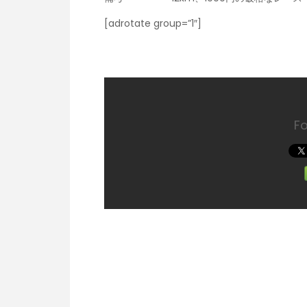
[adrotate group=”1″]
F