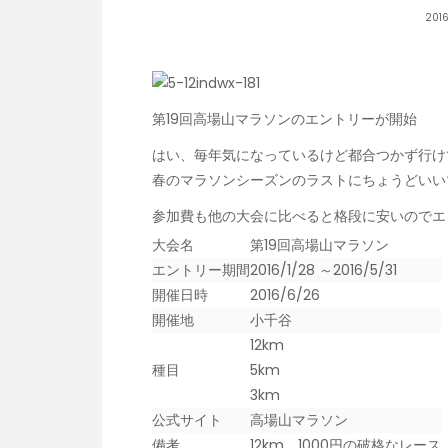
201
第19回高場山マラソンのエントリーが開始
はい、毎年気になっているけど都合つかず行け
春のマラソンシーズンのラストにちょうどいい
参加費も他の大会に比べると格段に安いのでエ
大会名
第19回高場山マラソン
エントリー期間
2016/1/28 ～2016/5/31
開催日時
2016/6/26
開催地
小千谷
12km
種目
5km
3km
公式サイト
高場山マラソン
備考
12km、1000円の破格なレース