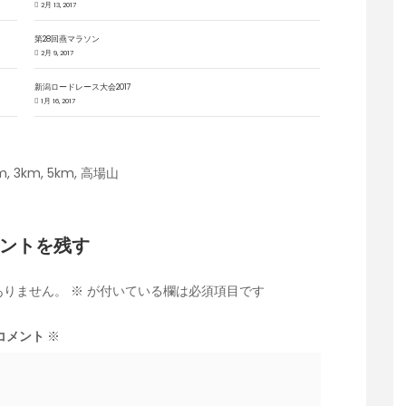
2月 13, 2017
第28回燕マラソン
2月 9, 2017
新潟ロードレース大会2017
1月 16, 2017
m
,
3km
,
5km
,
高場山
ントを残す
ありません。
※
が付いている欄は必須項目です
コメント
※