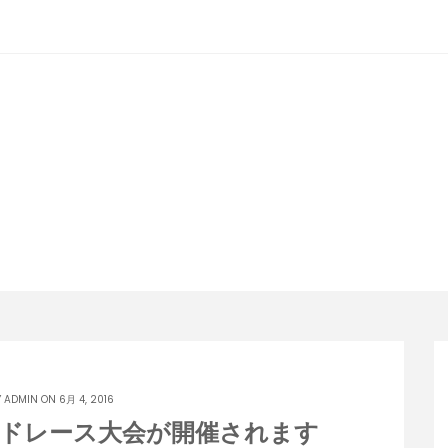
潟らん
新潟あたりの山とかマラソンとか
Y
ADMIN
ON 6月 4, 2016
ロードレース大会が開催されます