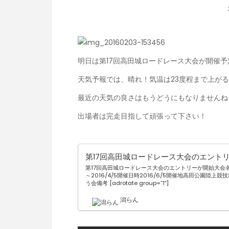
明日は第17回高田城ロードレース大会が開催予
天気予報では、晴れ！気温は23度程まで上が
最近の天気の良さはもうどうにもなりませんね
出場者は完走目指して頑張って下さい！
第17回高田城ロードレース大会のエントリー
第17回高田城ロードレース大会のエントリーが開始大会名第
～2016/4/5開催日時2016/6/5開催地高田公園陸上
う会備考 [adrotate group=”1″]
潟らん