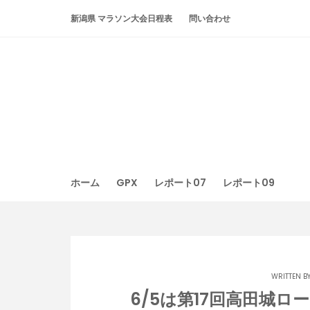
Skip
新潟県 マラソン大会日程表
問い合わせ
to
content
ホーム
GPX
レポート07
レポート09
WRITTEN B
6/5は第17回高田城