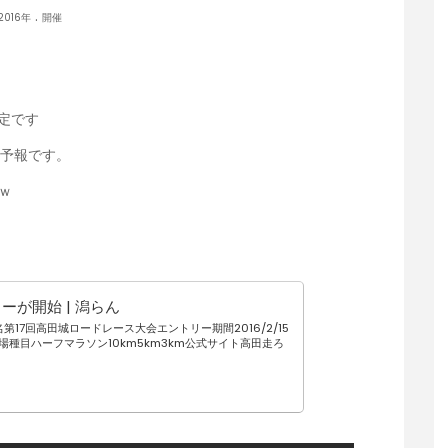
.
2016年
開催
定です
る予報です。
ｗ
が開始 | 潟らん
17回高田城ロードレース大会エントリー期間2016/2/15
競技場種目ハーフマラソン10km5km3km公式サイト高田走ろ