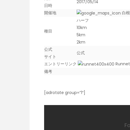
2017/05/14
日時
開催地
白根
ハーフ
10km
種目
5km
2km
公式
公式
サイト
エントリーリンク
Runnet
備考
[adrotate group=”1″]
F