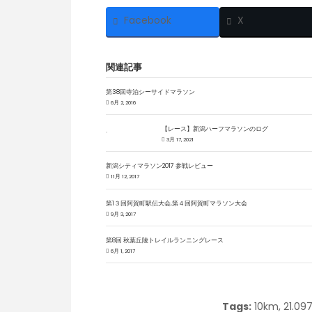
Facebook
X
関連記事
第38回寺泊シーサイドマラソン
6月 2, 2016
【レース】新潟ハーフマラソンのログ
3月 17, 2021
新潟シティマラソン2017 参戦レビュー
11月 12, 2017
第1３回阿賀町駅伝大会,第４回阿賀町マラソン大会
9月 3, 2017
第8回 秋葉丘陵トレイルランニングレース
6月 1, 2017
Tags:
10km
,
21.09