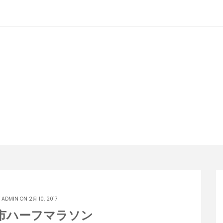
潟らん
新潟あたりの山とかマラソンとか
Y
ADMIN
ON 2月 10, 2017
根市ハーフマラソン