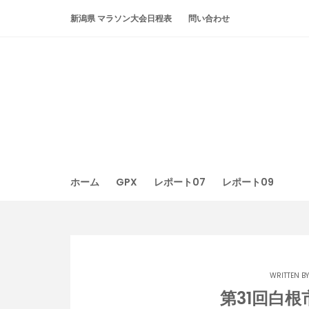
Skip
新潟県 マラソン大会日程表
問い合わせ
to
content
ホーム
GPX
レポート07
レポート09
WRITTEN B
第31回白