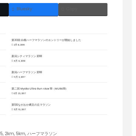
Bluesky
Copy
第30回 白根ハーフマラソンのエントリーが開始しました
2月 8, 2016
新潟シティマラソン 2018
4月 4, 2018
新潟ハーフマラソン 2018
11月 3, 2017
第二回 Myoko Ultra Run rAce 18（MURA18）
6月 23, 2017
第1回ながおか縄文の丘マラソン
5月 10, 2017
75
,
2km
,
5km
,
ハーフマラソン